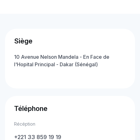
blank
if you
are a
human
Siège
10 Avenue Nelson Mandela - En Face de
l'Hopital Principal - Dakar (Sénégal)
Get directions
Téléphone
Récéption
+221 33 859 19 19