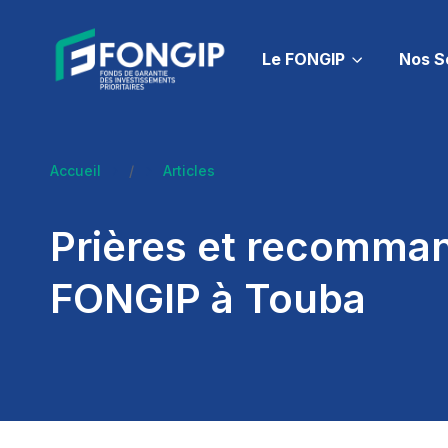
Skip navigation
Le FONGIP
Nos S
Accueil
/
Articles
Prières et recommand
FONGIP à Touba