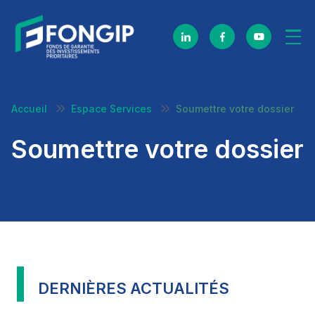
Skip navigation
Accueil
Espace Services
Soumettre votre dossier
Soumettre votre dossier
DERNIÈRES ACTUALITÉS